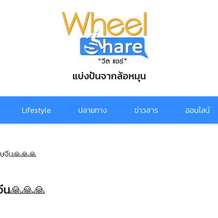
แบ่งปันจากล้อหมุน
Lifestyle
ปลายทาง
ข่าวสาร
ออนไลน์
รุษจีน🙏🙏🙏
จีน🙏🙏🙏