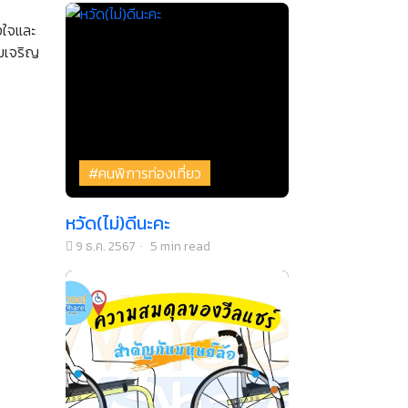
้งใจและ
ามเจริญ
#คนพิการท่องเที่ยว
หวัด(ไม่)ดีนะคะ
9 ธ.ค. 2567
·
5 min read