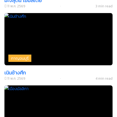
มะจิ๊สุติ่น โฮมสเตย์
11 พ.ค. 2569
·
3 min read
กาญจนบุรี
เนินช้างศึก
11 พ.ค. 2569
·
4 min read