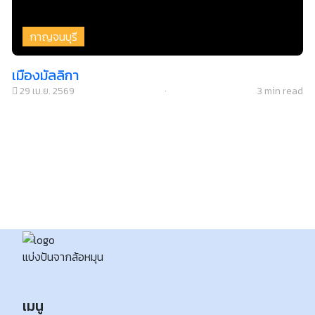
กาญจนบุรี
เมืองมัลลิกา
29 เม.ย. 2569
·
3 min read
แบ่งปันจากล้อหมุน
เมนู