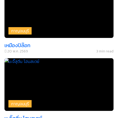
กาญจนบุรี
เหมืองปิล๊อก
20 พ.ค. 2569
·
3 min read
กาญจนบุรี