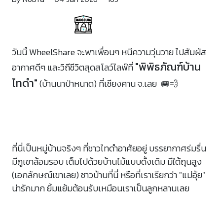
วันนี้ WheelShare จะพาเพื่อนๆ หนีความวุ่นวาย ไปสัมผัส
"พิพิธภัณฑ์บ้าน
อากาศดีๆ และวิถีชีวิตสุดสโลว์ไลฟ์ที่
ไทดํา"
(บ้านนาป่าหนาด) ที่เชียงคาน จ.เลย 🚐💨
ที่นี่เป็นหมู่บ้านจริงๆ ที่ชาวไทดำอาศัยอยู่ บรรยากาศร่มรื่น
มีภูเขาล้อมรอบ เต็มไปด้วยบ้านไม้แบบดั้งเดิม มีใต้ถุนสูง
(เอกลักษณ์เขาเลย) ชาวบ้านที่นี่ หรือที่เราเรียกว่า "แม่อุ้ย"
น่ารักมาก ยิ้มแย้มต้อนรับเหมือนเราเป็นลูกหลานเลย