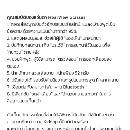
คุณสมบัติของแว่นตา HearView Glasses
1. ถอดเสียงพูดเป็นตัวอักษรแบบเรียลไทม์: แปลงเสียงพูดเป็น
ข้อความ ด้วยความแม่นยำมากกว่า 95%
2. แสดงผลบนเลนส์: ช่วยให้ผู้ใช้ "มองเห็น" บทสนทนา
3. บันทึกบทสนทนา: เก็บ "ประวัติ" การสนทนาไว้ในแอป เพื่อ
"ทบทวน" ภายหลัง
4. ช่วยฝึกพูด: ผู้ใช้สามารถ "ตรวจสอบ" การออกเสียงของ
ตนเอง
5. น้ำหนักเบา สวมใส่สบาย: หนักเพียง 52 กรัม
6. ปรับแต่งได้: รองรับสำเนียง และ รูปแบบการพูด ที่หลากหลาย
7. เชื่อมต่อกับสมาร์ทโฟน: ผ่าน Bluetooth
8. มีฟังก์ชัน "จดจำเสียง" และ "อำนวยความสะดวก" ในการ
สื่อสารแบบเห็นหน้า
นับเป็นนวัตกรรมใหม่ที่ช่วยให้ผู้พิการได้กลับมามีชีวิตที่สะดวก
ง่ายดายขึ้นกว่า ทาง Kidnap ก็ยินดีด้วยจริงๆ
และหวังว่าโลกของเราจะสามารถพัฒนาเทคโนโลยีเจ๋งๆ แบบนี้ขึ้น