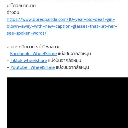
มาได้อีกมากมาย
อ้างอิง
https://www.boredpanda.com/10-year-old-deaf-girl-
blown-away-with-new-caption-glasses-that-let-her-
see-spoken-words/
สามารถติดตามเราได้ ช่องทาง :
-
Facebook : WheelShare
แบ่งปันจากล้อหมุน
-
Tiktok wheelshare
แบ่งปันจากล้อหมุน
-
Youtube : WheelShare
แบ่งปันจากล้อหมุน