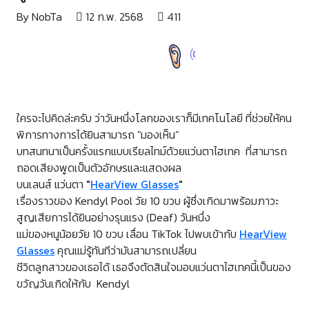
By NobTa
12 ก.พ. 2568
411
ใครจะไปคิดล่ะครับ ว่าวันหนึ่งโลกของเราก็มีเทคโนโลยี ที่ช่วยให้คน
พิการทางการได้ยินสามารถ "มองเห็น"
บทสนทนาเป็นครั้งแรกแบบเรียลไทม์ด้วยแว่นตาไฮเทค ที่สามารถ
ถอดเสียงพูดเป็นตัวอักษรและแสดงผล
บนเลนส์ แว่นตา
"
HearView Glasses
"
เรื่องราวของ Kendyl Pool วัย 10 ขวบ ผู้ซึ่งเกิดมาพร้อมภาวะ
สูญเสียการได้ยินอย่างรุนแรง (Deaf) วันหนึ่ง
แม่ของหนูน้อยวัย 10 ขวบ เลื่อน TikTok ไปพบเข้ากับ
HearView
Glasses
คุณแม่รู้ทันทีว่ามันสามารถเปลี่ยน
ชีวิตลูกสาวของเธอได้ เธอจึงตัดสินใจมอบแว่นตาไฮเทคนี้เป็นของ
ขวัญวันเกิดให้กับ Kendyl