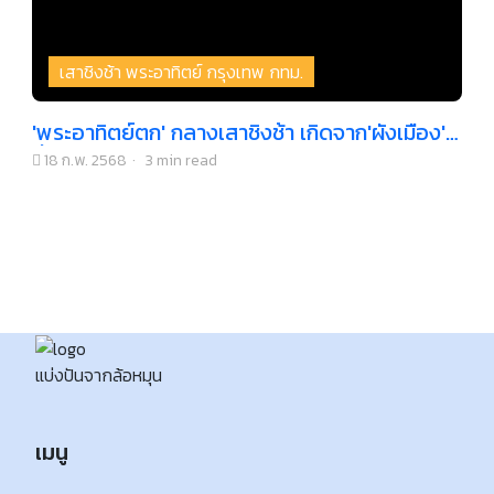
เสาชิงช้า พระอาทิตย์ กรุงเทพ กทม.
'พระอาทิตย์ตก' กลางเสาชิงช้า เกิดจาก'ผังเมือง'
ที่คิดมาแล้ว!
18 ก.พ. 2568
·
3 min read
แบ่งปันจากล้อหมุน
เมนู